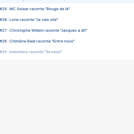
#29 : MC Solaar raconte "Bouge de là"
28 : Lorie raconte "Je vais vite"
#27 : Christophe Willem raconte "Jacques a dit"
#26 : Chimène Badi raconte "Entre nous"
#25 : Indochine raconte "3e sexe"
#24 : Zaho raconte "C'est chelou"
#23 : Patrick Bruel raconte "Au café des délices"
#22 : Kyo raconte "Le chemin"
#21 : Nolwenn Leroy raconte "Cassé"
#20 : Patrick Hernandez raconte "Born to be alive"
#19 : Lorie raconte "Près de moi"
#18 : Michael Jones raconte "A nos actes manqués" (avec Jean-Jacque