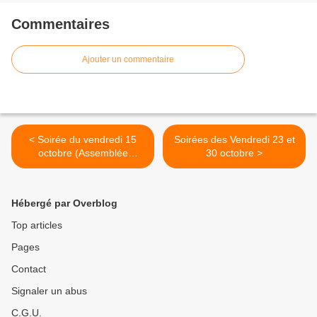
Commentaires
Ajouter un commentaire
< Soirée du vendredi 15
Soirées des Vendredi 23 et
octobre (Assemblée
30 octobre >
générale et soirée à thème:
jeux de course)
Hébergé par Overblog
Top articles
Pages
Contact
Signaler un abus
C.G.U.